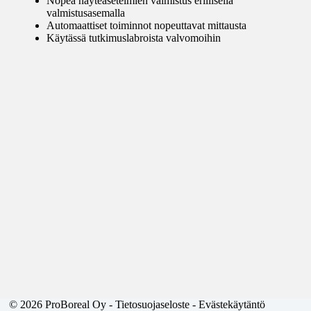
Nopea näyteasetelmien valmistus erillisellä
valmistusasemalla
Automaattiset toiminnot nopeuttavat mittausta
Käytässä tutkimuslabroista valvomoihin
© 2026 ProBoreal Oy -
Tietosuojaseloste
-
Evästekäytäntö