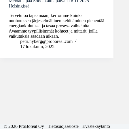
Meidät tapaa Soodakattilapäivänä 6.11.2025
Helsingissä
Tervetuloa tapaamaan, kerromme kuinka
nuohouksen järjestelmällinen kehittäminen pienentää
energiankulutusta ja tasaa prosessivaihteluita.
Avaamme tyypillisimmät kohteet ja mittarit, joilla
vaikutuksia saadaan aikaan.
petri.nyberg@proboreal.com
17 lokakuun, 2025
© 2026 ProBoreal Oy -
Tietosuojaseloste
-
Evästekäytäntö